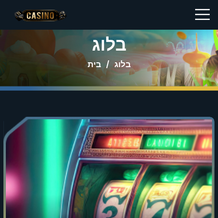
בלוג
בלוג
/
בית