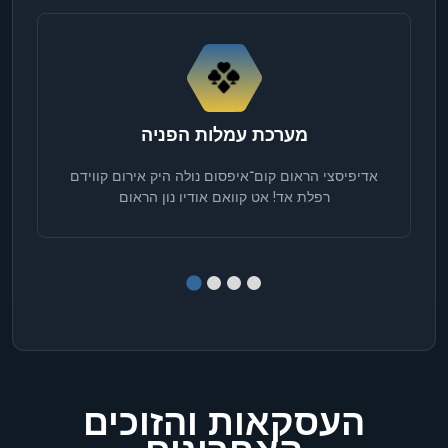
demo user
0.50 Points
בפנים ובחוץ
demo user
מערכת עמלות הפניה
50.00 Points
ראש וזנב
אדיפיסצי הראום קום־איפסום נולה היק אירום קווידם
רפלת אד! אט קוואם אודיו נון הראום
demo user
300.00 Points
הגרלת מספרים
demo user
0.50 Points
ראש וזנב
demo user
העסקאות והזוכים
0.20 Points
אבן נייר מספריים